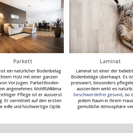
Parkett
Laminat
 ist ein natürlicher Bodenbelag
Laminat ist einer der belieb
chtem Holz mit einer ganzen
Bodenbeläge überhaupt. Es ist
 von Vorzügen. Parkettboden
preiswert, besonders pflegele
 ein angenehmes Wohlfühlklima
ausserdem wirkt es natürli
richtiger Pflege ist er äusserst
beschwerdefrei gesund
, so 
g. Er vermittelt auf den ersten
jedem Raum in Ihrem Haus
ine edle und hochwertige Optik.
gemütliche Atmosphäre verl